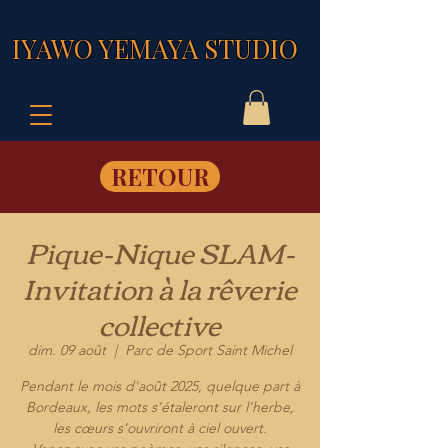
IYAWO YEMAYA STUDIO
RETOUR
Pique-Nique SLAM-
Invitation à la rêverie
collective
dim. 09 août
  |  
Parc de Sport Saint Michel
Pendant le mois d'août 2025, quelque part à
Bordeaux, les mots s’étaleront sur l’herbe,
les cœurs s’ouvriront à ciel ouvert.