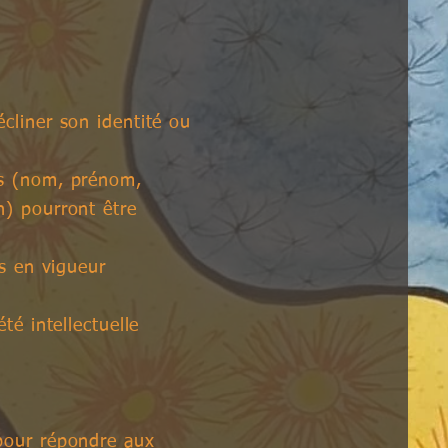
écliner son identité ou
es (nom, prénom,
n) pourront être
is en vigueur
té intellectuelle
 pour
répondre aux