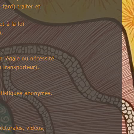
 tard) traiter et
 à la loi
n,
n légale ou nécessité
 transporteur).
tatistiques anonymes.
cturales, vidéos,