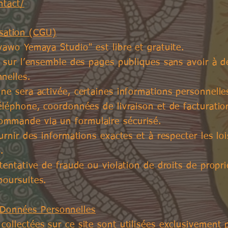
ntact/
isation (CGU)
yawo Yemaya Studio" est libre et gratuite.
r sur l’ensemble des pages publiques sans avoir à d
nelles.
gne sera activée, certaines informations personnell
téléphone, coordonnées de livraison et de facturatio
mmande via un formulaire sécurisé.
ournir des informations exactes et à respecter les lo
.
 tentative de fraude ou violation de droits de proprié
poursuites.
s Données Personnelles
collectées sur ce site sont utilisées exclusivement