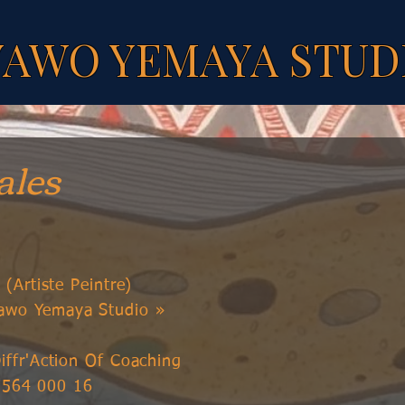
YAWO YEMAYA STUD
ales
s (Artiste Peintre)
yawo Yemaya Studio »
Diffr'Action Of Coaching
 564 000 16