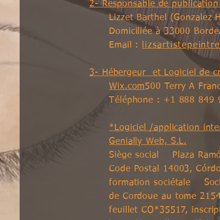
2- Responsable de publicatio
Lizzet Barthel (Gonzalez 
Domiciliée à
33000 Borde
Email :
lizsartistepeint
3- Hébergeur et Logiciel de c
Wix.com
500 Terry A Fran
Téléphone : +1 888 849
*Logiciel /application in
Genially Web, S.L.
Siège social Plaza Ramón
Code Postal 14003, Córd
formation sociétale Soci
de Cordoue au tome 2154,
feuillet CO*35517, inscrip