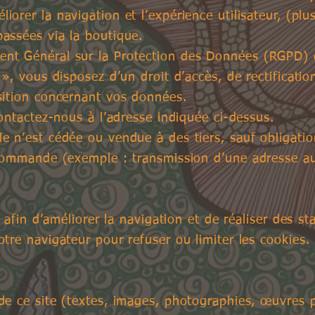
liorer la navigation et l’expérience utilisateur,
(plus
assées via la boutique.
t Général sur la Protection des Données (RGPD) et
», vous disposez d’un droit d’accès, de rectificatio
sition concernant vos données.
ontactez-nous à l’adresse indiquée ci-dessus.
 n’est cédée ou vendue à des tiers, sauf obligatio
 commande (exemple : transmission d’une adresse au
s afin d’améliorer la navigation et de réaliser des s
tre navigateur pour refuser ou limiter les cookies.
e ce site (textes, images, photographies, œuvres pi