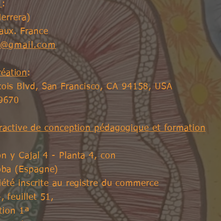
n
:
Herrera)
aux. France
re@gmail.com
réation
:
cois Blvd, San Francisco, CA 94158, USA
 9670
teractive de conception pédagogique et formation
 y Cajal 4 - Planta 4, con
oba (Espagne)
été inscrite au registre du commerce
 feuillet 51,
tion 1ª