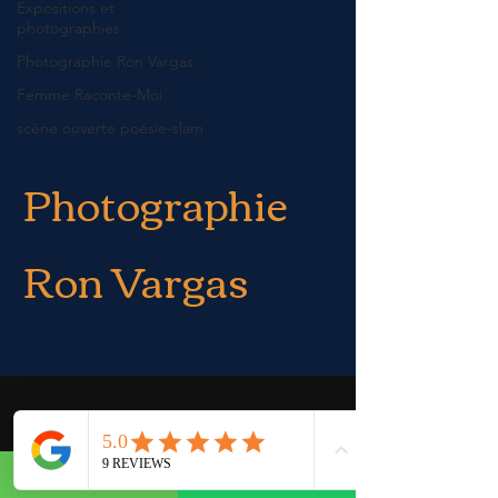
Expositions et
photographies
Photographie Ron Vargas
Femme Raconte-Moi
scène ouverte poésie-slam
Photographie
Ron Vargas
Posts à venir
Découvrez d'autres catégories de ce
blog ou revenez plus tard.