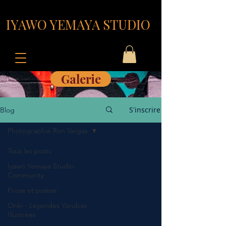
IYAWO YEMAYA STUDIO
Galerie
S'inscrire
Blog
Photographie Ron Vargas
Tous les posts
Iyawo Yemaya Studio
Community
Prose et poésie
Oriki - Leyendes Yorubas
Illustrées