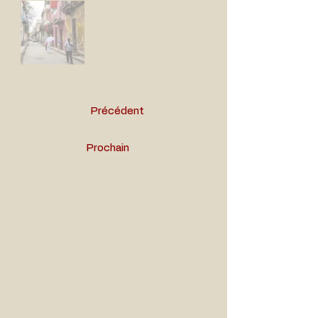
Out
of
gallery
Précédent
Prochain